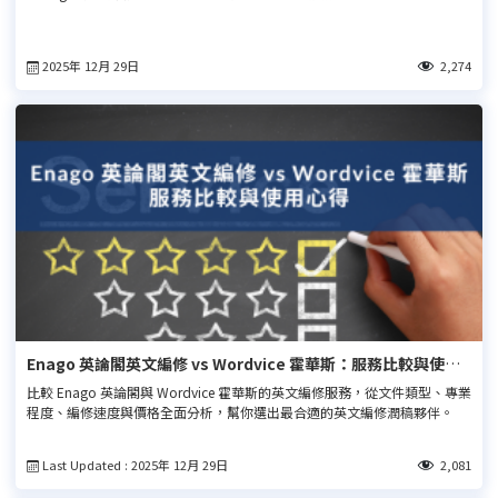
2025年 12月 29日
2,274
Enago 英論閣英文編修 vs Wordvice 霍華斯：服務比較與使用
心得
比較 Enago 英論閣與 Wordvice 霍華斯的英文編修服務，從文件類型、專業
程度、編修速度與價格全面分析，幫你選出最合適的英文編修潤稿夥伴。
Last Updated : 2025年 12月 29日
2,081