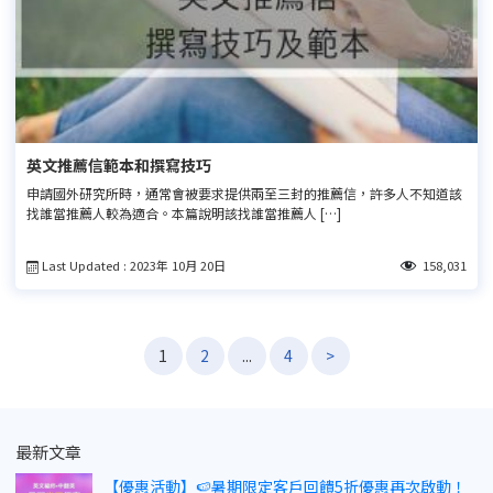
英文推薦信範本和撰寫技巧
申請國外研究所時，通常會被要求提供兩至三封的推薦信，許多人不知道該
找誰當推薦人較為適合。本篇說明該找誰當推薦人 […]
Last Updated : 2023年 10月 20日
158,031
文
1
2
...
4
>
章
導
覽
最新文章
【優惠活動】🍉暑期限定客戶回饋5折優惠再次啟動！