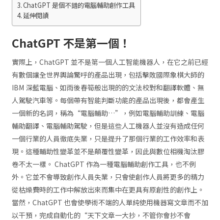
ChatGPT 是個不錯的電腦輔助創作工具
延伸閱讀
ChatGPT 不是第一個！
實際上，ChatGPT 並不是第一個人工智能機器人，在它之前已經
有數個讓全世界輿論驚呼的產品出現，包括擊敗國際象棋大師的
IBM 深藍電腦、如雨後春筍般出現的的文法校對和翻譯軟體、無
人駕駛汽車等。每個帶有智能判斷功能的產品出現後，都會產生
一個新的名詞，稱為“電腦輔助…”，例如電腦輔助訓練、電腦
輔助翻譯、電腦輔助駕駛，但是這些人工機器人並沒有造成任何
一個行業的人員徹底失業，只是提升了那個行業的工作效率和表
現。這種輔助性變革並不是顛覆性變革，因此與數位相機淘汰膠
卷不太一樣。 ChatGPT 作為一種電腦輔助創作工具，也不例
外。它並不會導致創作人員失業，只會使創作人員將更多的精力
從枯燥費時的工作中解放出來而集中在更具有原創性的創作上。
當然，ChatGPT 也會使學術不端的人單純使用機器寫文章而不加
以干預，完成自動化的“天下文章一大抄，不管你會抄不會