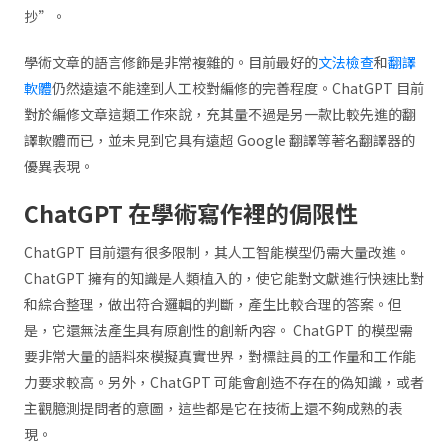
抄”。
學術文章的語言修飾是非常複雜的。目前最好的
文法檢查
和
翻譯
軟體
仍然遠遠不能達到人工校對編修的完善程度。ChatGPT 目前
對於編修文章這類工作來說，充其量不過是另一款比較先進的翻
譯軟體而已，並未見到它具有遠超 Google 翻譯等著名翻譯器的
優異表現。
ChatGPT 在學術寫作裡的侷限性
ChatGPT 目前還有很多限制，其人工智能模型仍需大量改進。
ChatGPT 擁有的知識是人類植入的，使它能對文獻進行快速比對
和綜合整理，做出符合邏輯的判斷，產生比較合理的答案。但
是，它還無法產生具有原創性的創新內容。 ChatGPT 的模型需
要非常大量的語料來模擬真實世界，對標註員的工作量和工作能
力要求較高。另外，ChatGPT 可能會創造不存在的偽知識，或者
主觀臆測提問者的意圖，這些都是它在技術上還不夠成熟的表
現。