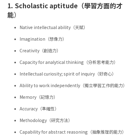
1. Scholastic aptitude（學習方面的才
能
）
Native intellectual ability（天賦）
Imagination（想像力）
Creativity（創造力）
Capacity for analytical thinking（分析思考能力）
Intellectual curiosity; spirit of inquiry（好奇心）
Ability to work independently（獨立學習工作的能力）
Memory（記憶力）
Accuracy（準確性）
Methodology（研究方法）
Capability for abstract reasoning（抽象推理的能力）