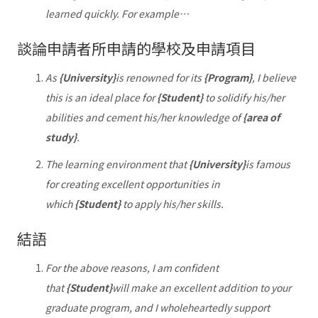
learned quickly. For example…
談論申請者所申請的學校及申請項目
As
{University}
is renowned for its
{Program}
, I believe
this is an ideal place for
{Student}
to solidify his/her
abilities and cement his/her knowledge of
{area of
study}
.
The learning environment that
{University}
is famous
for creating excellent opportunities in
which
{Student}
to apply his/her skills.
結語
For the above reasons, I am confident
that
{Student}
will make an excellent addition to your
graduate program, and I wholeheartedly support