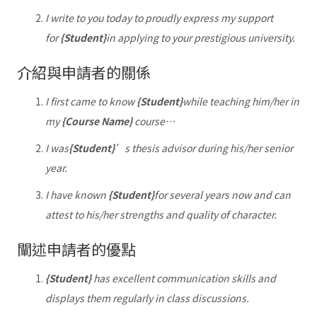
I write to you today to proudly express my support
for
{Student}
in applying to your prestigious university.
介紹與申請者的關係
I first came to know
{Student}
while teaching him/her in
my
{Course Name}
course…
I was
{Student}
’s thesis advisor during his/her senior
year.
I have known
{Student}
for several years now and can
attest to his/her strengths and quality of character.
闡述申請者的優點
{Student}
has excellent communication skills and
displays them regularly in class discussions.