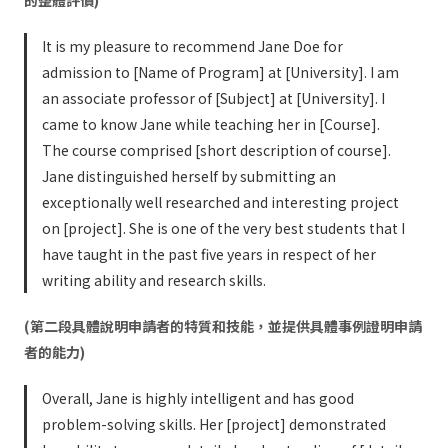
It is my pleasure to recommend Jane Doe for
admission to [Name of Program] at [University]. I am
an associate professor of [Subject] at [University]. I
came to know Jane while teaching her in [Course].
The course comprised [short description of course].
Jane distinguished herself by submitting an
exceptionally well researched and interesting project
on [project]. She is one of the very best students that I
have taught in the past five years in respect of her
writing ability and research skills.
(第二段具體說明申請者的特質和技能，並提供具體事例證明申請
者的能力)
Overall, Jane is highly intelligent and has good
problem-solving skills. Her [project] demonstrated