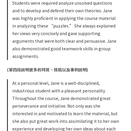
Students were required analyze unsolved questions
and to develop and defend their own theories. Jane
was highly proficient in applying the course material
in analyzing these “puzzles.” She always explained
her views very concisely and gave supporting
arguments that were both clear and persuasive. Jane
also demonstrated good teamwork skills in group
assignments.
(第四段說明更多的特質、技能以及事例說明)
At a personal level, Jane is a well-disciplined,
industrious student with a pleasant personality.
Throughout the course, Jane demonstrated great
perseverance and initiative. Not only was she
interested in and motivated to learn the material, but
she also put great work into assimilating it to her own
experience and developing her own ideas about each