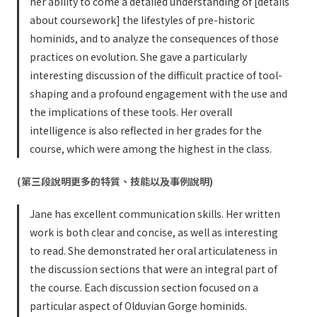
her ability to come a detailed understanding of [details
about coursework] the lifestyles of pre-historic
hominids, and to analyze the consequences of those
practices on evolution. She gave a particularly
interesting discussion of the difficult practice of tool-
shaping and a profound engagement with the use and
the implications of these tools. Her overall
intelligence is also reflected in her grades for the
course, which were among the highest in the class.
(第三段說明更多的特質、技能以及事例說明)
Jane has excellent communication skills. Her written
work is both clear and concise, as well as interesting
to read. She demonstrated her oral articulateness in
the discussion sections that were an integral part of
the course. Each discussion section focused on a
particular aspect of Olduvian Gorge hominids.