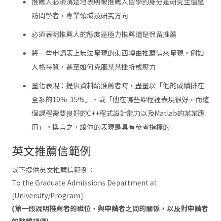
推薦人必須清楚地表明被推薦人留學的身分是研究生還是
訪問學者，專業領域及研究方向
必須表明推薦人的態度是極力推薦還是保留推薦
將一些申請表上無法呈現的東西轉由推薦信來呈現。例如
人格特質，甚至如何克服某某挫折或壓力
量化表現：提供資料給推薦者時，盡量以「他的成績排在
全系的10%-15%」，或「他在哪些課程裡表現很好，而這
個課程需要良好的C++程式設計能力以及Matlab的某某應
用」。換言之，讓你的表現是具有參考指標的
英文推薦信範例
以下提供英文推薦信範例：
To the Graduate Admissions Department at
[University/Program]:
(第一段說明推薦者的職位、與申請者之間的關係，以及對申請者
的整體評價)