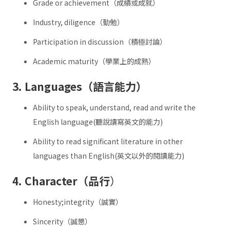
Grade or achievement（成績或成就）
Industry, diligence（勤勉）
Participation in discussion（積極討論）
Academic maturity（學業上的成熟）
3. Languages（語言能力）
Ability to speak, understand, read and write the
English language(聽說讀寫英文的能力)
Ability to read significant literature in other
languages than English(英文以外的閱讀能力)
4. Character（品行
）
Honesty;integrity（誠實）
Sincerity（誠懇）