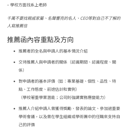
– 學校方面找系上老師
千萬不要找親戚家屬、名聲響亮的名人、CEO等對自己不了解的
人寫推薦信
推薦函內容重點及方向
推薦者的全名與申請人的基本情況介紹
交待推薦人與申請者的關係（認識期間、認識程度、關
係）
對申請者的基本評價（如：專業基礎、個性、品性、特
點、工作態度、前途估計和實例）
（學校著重學業潛能；公司則強調實務應變能力）
推薦人介紹申請人曾獲得獎勵、發表的論文、參加過重要
學術會議，以及曾在學生組織或學術團中的任職來支持自
己的評價