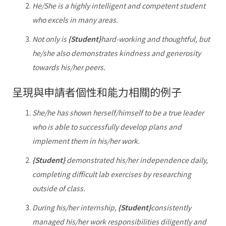
He/She is a highly intelligent and competent student
who excels in many areas.
Not only is
{Student}
hard-working and thoughtful, but
he/she also demonstrates kindness and generosity
towards his/her peers.
呈現與申請者個性和能力相關的例子
She/he has shown herself/himself to be a true leader
who is able to successfully develop plans and
implement them in his/her work.
{Student}
demonstrated his/her independence daily,
completing difficult lab exercises by researching
outside of class.
During his/her internship,
{Student}
consistently
managed his/her work responsibilities diligently and