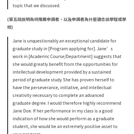
topic that we discussed.
(第五段說明為何推薦申請者，以及申請者為什麼適合該學程或學
校)
Jane is unquestionably an exceptional candidate for
graduate study in [Program applying for]. Jane’s
work in [Academic Course/Department] suggests that
she would greatly benefit from the opportunities for
intellectual development provided by a sustained
period of graduate study. She has proven herself to
have the perseverance, initiative, and intellectual
creativity necessary to complete an advanced
graduate degree. I would therefore highly recommend
Jane Doe. If her performance in my class is a good
indication of how she would perform as a graduate
student, she would be an extremely positive asset to
your program.