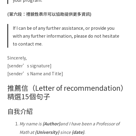
(第六段：禮貌性表示可以協助提供更多資訊)
If I can be of any further assistance, or provide you
with any further information, please do not hesitate
to contact me.
Sincerely,
[sender’s signature]
[sender’s Name and Title]
推薦信（Letter of recommendation）
精選15個句子
自我介紹
My name is
{Author}
and I have been a Professor of
Math at
{University}
since
{date}
.