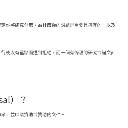
確定你將研究
什麼
，
為什麼
你的課題是重要且適宜的，以及
可行或沒有重點而遭到拒絕，而一個有條理的研究或論文計
：
sal）？
專案，並申請資助或贊助的文件。