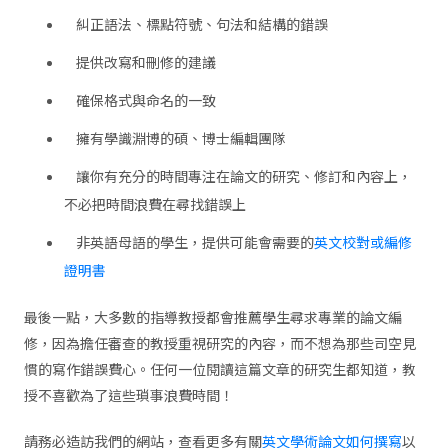
糾正語法、標點符號、句法和結構的錯誤
提供改寫和刪修的建議
確保格式與命名的一致
擁有學識淵博的碩、博士編輯團隊
讓你有充分的時間專注在論文的研究、修訂和內容上，
不必把時間浪費在尋找錯誤上
非英語母語的學生，提供可能會需要的
英文校對或編修
證明書
最後一點，大多數的指導教授都會推薦學生尋求專業的論文編
修，因為擔任審查的教授重視研究的內容，而不想為那些司空見
慣的寫作錯誤費心。任何一位閱讀這篇文章的研究生都知道，教
授不喜歡為了這些瑣事浪費時間！
請務必造訪我們的網站，查看更多有關
英文學術論文如何撰寫
以