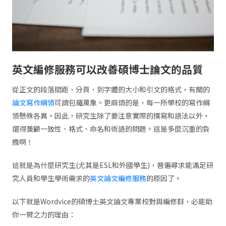
英文編修服務可以改善碩博士論文的品質
從正文的段落間距、分頁、到字體的大小和引文的格式，有關的
論文寫作綱領
可謂包羅萬象。更麻煩的是，每一所學校的寫作綱
領懸殊各異。因此，研究生除了要注意實際的撰寫和語法以外，
還得兼顧一致性、格式、命名和術語的問題。這是多麼沉重的負
擔啊！
這就是為什麼研究生(尤其是ESL和外國學生)，普遍尋求能滿足研
究人員和學生學術需求的
英文論文編修服務
的原因了。
以下就是Wordvice的碩博士英文論文專業校對與編修群，必能助
你一臂之力的理由：