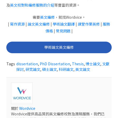
及
英文校對和編修服務的介紹
等豐富的資源。
需要
英文編修
，就找Wordvice。
|
寫作資源
|
論文英文編修
|
學術論文翻譯
|
課堂作業英修
|
服務
價格
|
常見問題
|
學術論文英文編修
Tags
dissertation
,
PhD Dissertation
,
Thesis
,
博士論文
,
文獻
探討
,
研究論文
,
碩士論文
,
科研論文
,
英文論文
關於
Wordvice
Wordvice提供高品質的英文編修校對及潤稿服務，我們已