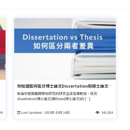
你知道如何區分博士論文Dissertation和碩士論文
Thesis嗎？
）
無論你是剛展開學術研究的研究生或指導教授，區別
dissertation(博士論文)與thesis(碩士論文)的 […]
Last Updated : 2025年 05月 14日
59
143,824