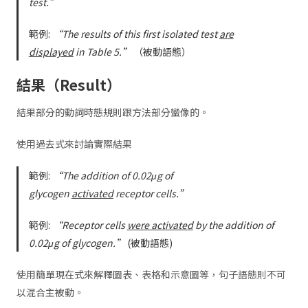
test.”
範例:
“The results of this first isolated test
are
displayed
in Table 5.”
（被動語態）
結果（Result）
結果部分的動詞時態規則跟方法部分蠻像的。
使用過去式來討論實際結果
範例:
“The addition of 0.02μg of
glycogen
activated
receptor cells.”
範例:
“Receptor cells
were activated
by the addition of
0.02μg of glycogen.”
(被動語態)
使用簡單現在式來解釋圖表、表格和示意圖等，句子語態則不可
以混合主被動。