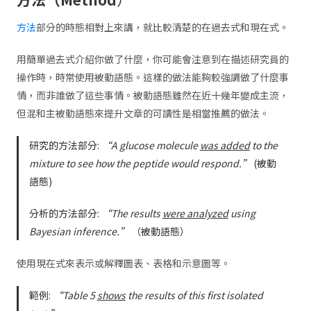
方法
部分的時態相對上來講，就比較清楚的在過去式和現在式。
用簡單過去式介紹你做了什麼，你可能會注意到在描述研究員的
操作時，時常使用被動語態。這樣的做法能夠較強調做了什麼事
情，而非誰做了這些事情。被動語態雖然在近十幾年變成主流，
但混和主被動語態來提升文章的可讀性是相當推薦的做法。
研究的方法部分:
“A glucose molecule
was added
to the
mixture to see how the peptide would respond.”
(被動
語態)
分析的方法部分:
“The results
were analyzed
using
Bayesian inference.”
（被動語態）
使用現在式來表示或解釋圖表、表格和示意圖等。
範例:
“Table 5
shows
the results of this first isolated