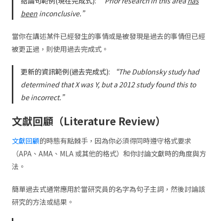
結論句範例(現在完成式):
“Prior research in this area
has
been
inconclusive.”
當你在講述某件已經發生的事情或是被發現是過去的事情但已經
被更正過，則使用過去完成式。
更新的資訊範例(過去完成式):
“The Dublonsky study had
determined that X was Y, but a 2012 study found this to
be incorrect.”
文獻回顧（Literature Review）
文獻回顧
的時態有點棘手，因為你必須得同時遵守格式要求
（APA、AMA、MLA 或其他的格式）和你討論文獻時的角度與方
法。
簡單過去式通常應用於當研究員的名字為句子主詞，然後討論該
研究的方法或結果。