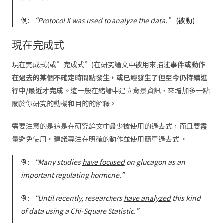
例:
“Protocol X
was used
to analyze the data.”
(被動)
現在完成式
現在完成式(或”完成式”)在研究論文中被用來描述
事件或動作
在過去的某個不確定時間點發生，或已經發生了但至今仍持續進
行中/最近才完成
。
這一般在緒論中建立背景資訊，來增加多一點
關於你研究的動機和目的的解釋。
需要注意的是這是在研究論文中最少被使用的過去式，而且要盡
量避免使用。建議專注在明確的動作並使用簡單過去式 。
例:
“Many studies
have focused
on glucagon as an
important regulating hormone.”
例:
“Until recently, researchers
have analyzed
this kind
of data using a Chi-Square Statistic.”