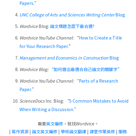
Papers.”
UNC College of Arts and Sciences Writing Center
Blog
Wordvice
Blog:
論文標題怎麼下最合適?
Wordvice YouTube Channel:
“
How to Create a Title
for Your Research Paper
.”
Management and Economics in Construction
Blog
Wordvice Blog:
“如何選出最適合自己論文的關鍵字”
Wordvice YouTube Channel:
“Parts o
f
a Research
Paper.”
ScienceDocs
Inc. Blog:
“5 Common Mistakes to Avoid
When Writing a Discussion.”
需要
英文編修
，就找Wordvice。
|
寫作資源
|
論文英文編修
|
學術論文翻譯
|
課堂作業英修
|
服務