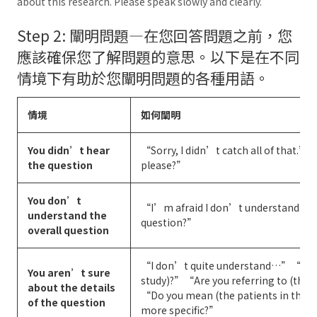
about this research. Please speak slowly and clearly.”
Step 2: 闡明問題—在您回答問題之前，您
應該確保您了解問題的意思。以下是在不同
情境下有助於您闡明問題的各種用語。
情境
如何闡明
You didn’t hear
“Sorry, I didn’t catch all of that.”
the question
please?”
You don’t
“I’m afraid I don’t understand.”“
understand the
question?”
overall question
“I don’t quite understand…”“Are y
You aren’t sure
study)?”“Are you referring to (the p
about the details
“Do you mean (the patients in the 
of the question
more specific?”