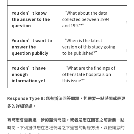
You don’t know
“What about the data
“I’
the answer to the
collected between 1994
the
question
and 1997?”
You don’t want to
“When is the latest
“I’d
answer the
version of this study going
ple
question publicly
to be published?”
You don’t have
“What are the findings of
“We
enough
other state hospitals on
thi
information yet
this issue?”
res
Response Type B: 您有辦法回答問題，但需要一點時間或是更
多的詳細資訊。
有時您會需要進一步的釐清問題，或者是您在回答之前需要一點
時間。
下列提供您在各種情境之下適當的對應方法，以便讓您的