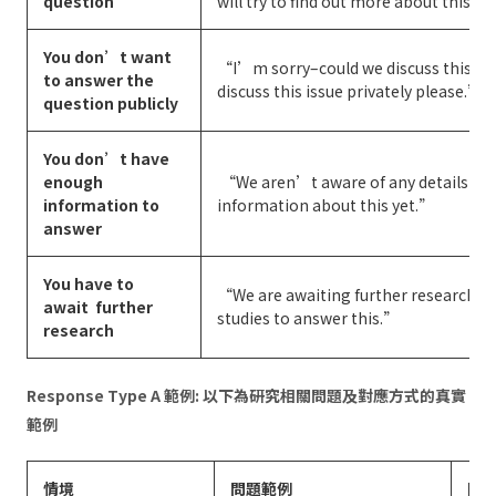
question
will try to find out more about this.”
You don’t want
“I’m sorry–could we discuss this is
to answer the
discuss this issue privately please.”
question publicly
You don’t have
enough
“We aren’t aware of any details a
information to
information about this yet.”
answer
You have to
“We are awaiting further research o
await further
studies to answer this.”
research
Response Type A 範例: 以下為研究相關問題及對應方式的真實
範例
情境
問題範例
回