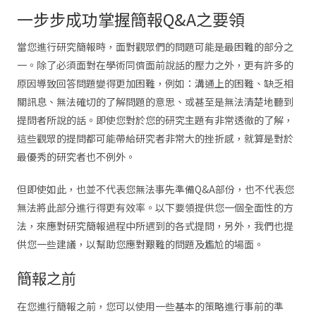
一步步成功掌握簡報Q&A之要領
當您進行研究簡報時，面對觀眾們的問題可能是最困難的部分之
一。除了必須面對在學術同儕面前說話的壓力之外，更有許多的
原因導致回答問題變得更加困難，例如：溝通上的困難、缺乏相
關訊息、無法確切的了解問題的意思、或甚至是無法清楚地聽到
提問者所說的話。即使您對於您的研究主題有非常透徹的了解，
這些觀眾的提問都可能帶給研究者非常大的挫折感，就算是對於
最優秀的研究者也不例外。
但即使如此，也並不代表您無法事先準備Q&A部份，也不代表您
無法將此部分進行得更有效率。以下要領提供您一個全面性的方
法，來應對研究簡報過程中所遇到的各式提問，另外，我們也提
供您一些建議，以幫助您應對艱難的問題及尷尬的場面。
簡報之前
在您進行簡報之前，您可以使用一些基本的策略進行事前的準