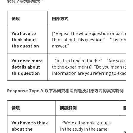
觀眾了解您的需求。
情境
回應方式
You have to
[*Repeat the whole question or part of
think about
think about this question.”“Just one 
the question
answer.”
You need more
“Just so I understand…”“Are you referr
details about
to the experiment)?“Do you mean (the
this question
information are you referring to exactl
Response Type B:以下為研究相關問題及對應方式的真實範例
情境
問題範例
回應
You have to think
“Were all sample groups
“In 
about the
in the study in the same
mome