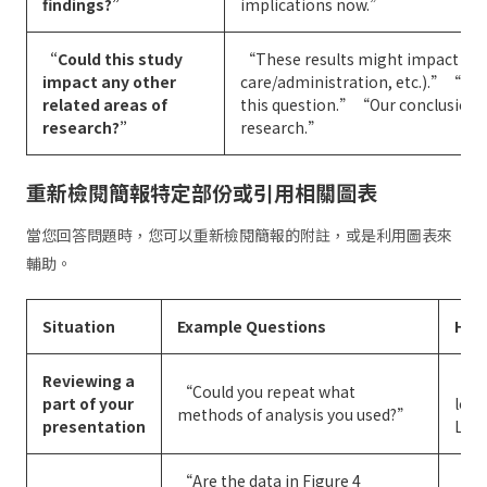
findings?”
implications now.”
“Could this study
“These results might impact area
impact any other
care/administration, etc.).”“We
related areas of
this question.”“Our conclusions a
research?”
research.”
重新檢閱簡報特定部份或引用相關圖表
當您回答問題時，您可以重新檢閱簡報的附註，或是利用圖表來
輔助。
Situation
Example Questions
How
Reviewing a
“As
“Could you repeat what
part of your
look
methods of analysis you used?”
presentation
Look
“Are the data in Figure 4
“Let