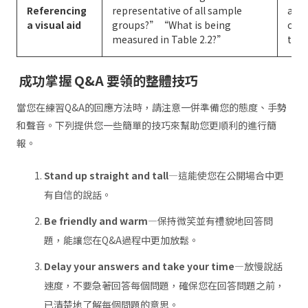
Referencing
representative of all sample
agai
a visual aid
groups?”“What is being
cha
measured in Table 2.2?”
this
成功掌握
Q&A 要領的整體技巧
當您在練習Q&A的回應方法時，請注意一併準備您的態度、手勢
和聲音。下列提供您一些簡單的技巧來幫助您更順利的進行簡
報。
Stand up straight and tall
—這能使您在公開場合中更
有自信的說話。
Be friendly and warm—
保持微笑並有禮貌地回答問
題，能讓您在Q&A過程中更加放鬆。
Delay your answers and take your time—
放慢說話
速度，不要急著回答每個問題，確保您在回答問題之前，
已清楚地了解每個問題的意思。