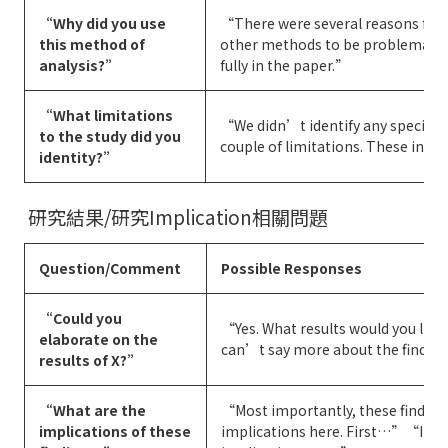
“Why did you use
“There were several reasons for
this method of
other methods to be problematic
analysis?”
fully in the paper.”
“What limitations
“We didn’t identify any specific 
to the study did you
couple of limitations. These inc
identity?”
研究結果/研究Implication相關問題
Question/Comment
Possible Responses
“Could you
“Yes. What results would you lik
elaborate on the
can’t say more about the findin
results of X?”
“What are the
“Most importantly, these findin
implications of these
implications here. First…”“I’m 