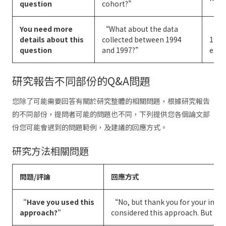
question
cohort?”
You need more
“What about the data
“The
details about this
collected between 1994
1997
question
and 1997?”
exac
研究報告不同部份的Q&A問題
您除了可能需要回答有關於研究整體的相關問題，根據研究報告
的不同部份，提問者可能的問題也不同，下列提供您各個論文部
份您可能會遇到的問題範例，及建議的回應方式。
研究方法相關問題
問題/評論
回應方式
“Have you used this
“No, but thank you for your input
approach?”
considered this approach. But t