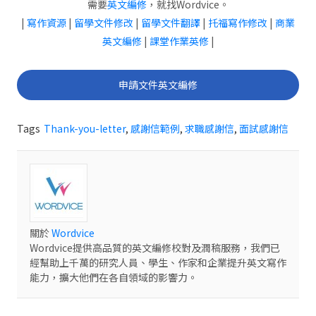
需要
英文編修
，就找Wordvice。
|
寫作資源
|
留學文件修改
|
留學文件翻譯
|
托福寫作修改
|
商業
英文編修
|
課堂作業英修
|
申請文件英文編修
Tags
Thank-you-letter
,
感謝信範例
,
求職感謝信
,
面試感謝信
關於
Wordvice
Wordvice提供高品質的英文編修校對及潤稿服務，我們已
經幫助上千萬的研究人員、學生、作家和企業提升英文寫作
能力，擴大他們在各自領域的影響力。