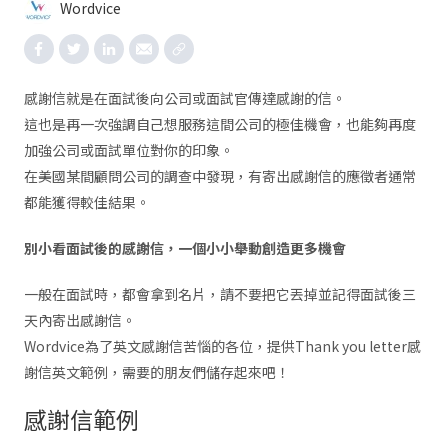
Wordvice
感謝信就是在面試後向公司或面試官傳達感謝的信。
這也是再一次強調自己想服務這間公司的極佳機會，也能夠再度
加強公司或面試單位對你的印象。
在美國某間顧問公司的調查中發現，有寄出感謝信的應徵者通常
都能獲得較佳結果。
別小看面試後的感謝信，一個小小舉動創造更多機會
一般在面試時，都會拿到名片，請不要把它丟掉並記得面試後三
天內寄出感謝信。
Wordvice為了英文感謝信苦惱的各位，提供Thank you letter感
謝信英文範例，需要的朋友們儲存起來吧！
感謝信範例