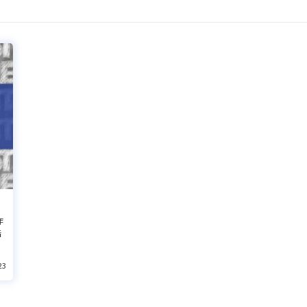
作
指
23