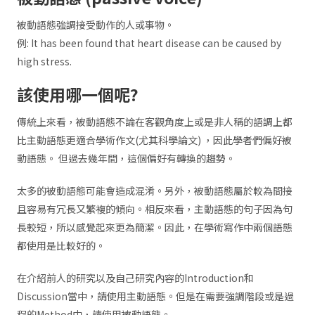
被動語態強調接受動作的人或事物。
例: It has been found that heart disease can be caused by
high stress.
該使用哪一個呢?
傳統上來看，被動語態不論在客觀角度上或是非人稱的語調上都
比主動語態更適合學術作文(尤其科學論文) ，因此學者們偏好被
動語態。 但過去幾年間，這個偏好有轉換的趨勢。
太多的被動語態可能會造成混淆。另外，被動語態屬於較為間接
且容易有冗長又繁複的傾向。相反來看，主動語態的句子因為句
長較短，所以感覺起來更為簡潔。因此，在學術寫作中兩個語態
都使用是比較好的。
在介紹前人的研究以及自己研究內容的Introduction和
Discussion當中，請使用主動語態。但是在需要強調階段或是過
程的Method中，請使用被動語態。