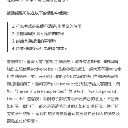
被動語態可以在以下的情形中使用:
1. 行為者或是主體不清楚/不重要的時候
2. 意圖模糊負責人是誰的時候
3. 討論普遍認知的事實時
4. 想要強調接受行為的事物或人
普遍來說，臺灣人害怕使用主動語態，海外有名期刊Cell的編輯
強烈主張使用active voice。根據編輯的說法，請大家不要害怕使
用主動語態，並且表明在Cell並沒有因為論文使用主動語態而遭
到拒絕的例子。編輯表示passive voice沒有賦予論文客觀性，例
如: “the cells were suspended”並沒有比 “we suspended
the cells”還客觀，兩個句子都沒有表示出自己的意見。不管要
如何寫一個句子，都必須清楚表示其他人如何計畫研究、進行研
究並分析結果。 客觀性的意義就是盡可能省略自己個人的情感及
觀點並忠於事實。