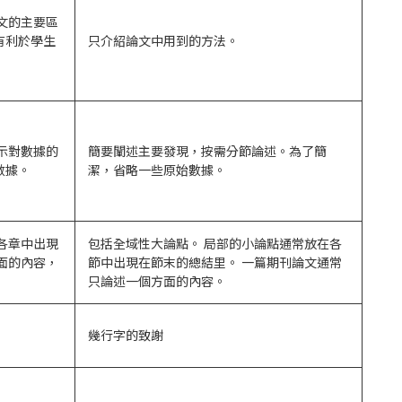
文的主要區
有利於學生
只介紹論文中用到的方法。
示對數據的
簡要闡述主要發現，按需分節論述。為了簡
數據。
潔，省略一些原始數據。
各章中出現
包括全域性大論點。 局部的小論點通常放在各
面的內容，
節中出現在節末的總結里。 一篇期刊論文通常
只論述一個方面的內容。
幾行字的致謝