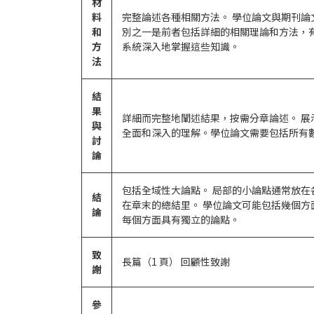
材
料
完整論述各種相關方法。 學位論文與期刊論
和
別之一是前者包括詳細的相關理論和方法，
方
系統深入地掌握這些知識。
法
結
果
詳細而完整地闡述結果，按需分章論述。 展
與
全面和深入的理解。學位論文需要包括所有
討
論
包括全域性大論點。 局部的小論點通常放在
結
在章末的總結里。 學位論文可能包括幾個方
論
每個方面具有獨立的論點。
致
長篇（1 頁） 回顧性致謝
謝
參