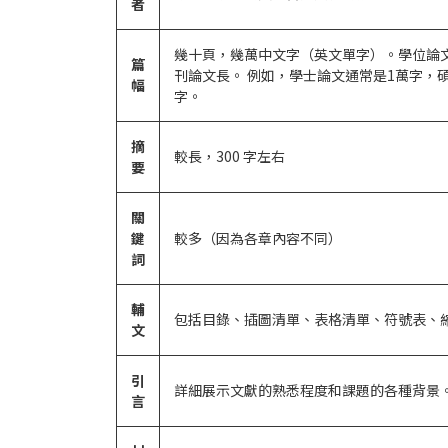
者
幾十頁，幾萬中文字（英文單字）。學位論
篇
刊論文長。 例如，學士論文通常是1萬字，
幅
字。
摘
較長，300 字左右
要
關
鍵
較多（因為各章內容不同）
詞
輔
包括目錄、插圖清單、表格清單、符號表、
文
引
詳細展示文獻的熟悉程度和課題的各種背景
言