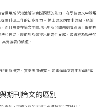
綜合運用所學知識解決實際問題的能力，在學位論文中體現
從事科研工作的初步能力。 博士論文則要求論點、結論
值，而且需要在論文中體現出對所涉問題劇院既深且廣的理
方法和技能，應能對課題提出創造性見解，取得較為顯著的
，具有發表的價值。
術創新研究、實際應用研究。 前兩類論文適用於學術型
與期刊論文的區別
可以看到，它們之間的區別主要體現在以下幾點：