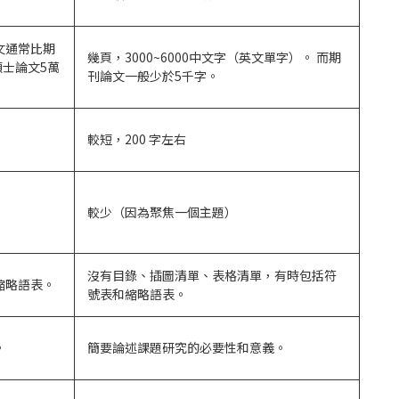
文通常比期
幾頁，3000~6000中文字（英文單字）。 而期
碩士論文5萬
刊論文一般少於5千字。
較短，200 字左右
較少（因為聚焦一個主題）
沒有目錄、插圖清單、表格清單，有時包括符
縮略語表。
號表和縮略語表。
。
簡要論述課題研究的必要性和意義。