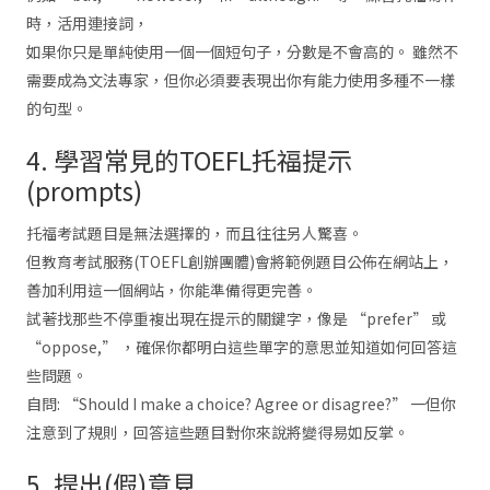
時，活用連接詞，
如果你只是單純使用一個一個短句子，分數是不會高的。 雖然不
需要成為文法專家，但你必須要表現出你有能力使用多種不一樣
的句型。
4. 學習常見的TOEFL托福提示
(prompts)
托福考試題目是無法選擇的，而且往往另人驚喜。
但教育考試服務(TOEFL創辦團體)會將範例題目公佈在網站上，
善加利用這一個網站，你能準備得更完善。
試著找那些不停重複出現在提示的關鍵字，像是 “prefer” 或
“oppose,” ，確保你都明白這些單字的意思並知道如何回答這
些問題。
自問: “Should I make a choice? Agree or disagree?” 一但你
注意到了規則，回答這些題目對你來說將變得易如反掌。
5. 提出(假)意見