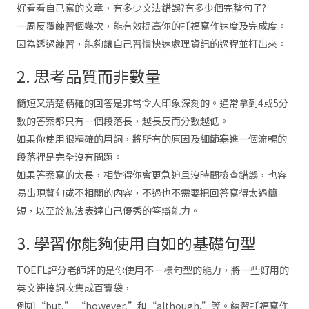
好看看自己寫的文章，有多少文法錯誤?有多少個完整句子?
一周反覆練習個幾次，能有效提高你的托福寫作速度及完成度。
因為透過練習，能夠讓自己習慣快速處理資訊的過程並打出來。
2. 思考品質而非數量
簡短又清楚精確的回答是非常令人印象深刻的。通常拿到4或5分
數的答案都只有一個段落長，越長反而分數越低。
如果你使用很精確的用詞，將所有的原因及細節塞進一個流暢的
段落裡是完全沒有問題。
如果答案寫的太長，相對得你會更急迫且沒時間檢查錯誤，也容
易出現贅句或不相關的內容，不過也不需要把回答寫得太過簡
短，以至於無法表達自己優秀的答辯能力。
3. 學習你能夠使用自如的基礎句型
TOEFL評分老師評的是你使用不一樣句型的能力，將一些好用的
英文連接詞收集成百寶袋，
例如“but,” “however,”和“although.”等。練習托福寫作