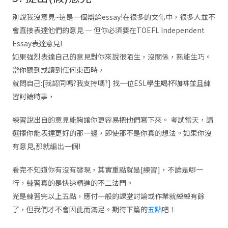
別說我沒意見~這是一個辯論essay!在很多的文化中，很多人並不
會直接表達他們的意見 — 但你必須要在TOEFL Independent
Essay表達意見!
如果強烈表達自己的意見對你來說很陌生，沒關係，熟能生巧。
當你聽到或讀到任何東西時，
就問自己:[我認同嗎?我支持嗎?] 找一位ESL學生喝杯咖啡並且練
習討論時事，
練習說出自的意見能夠讓你更容易把他們寫下來。 考試當天，請
選擇你能表達更好的那一邊，即使那不是你真的想法。如果你沒
有意見,那就編出一個!
看完不知道你有沒有發現，其實重點就是[練習]，不論是哪一
行，練習真的是快速精進的不二法門。
光是練習完以上五點，應付一般的課堂討論或作業就綽綽有餘
了，但我們才不會因此而滿足。期待下篇的
五點
吧！