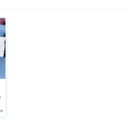
，
的
24