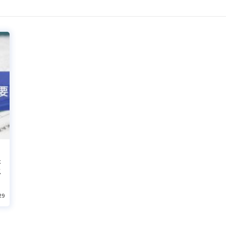
不
以
29