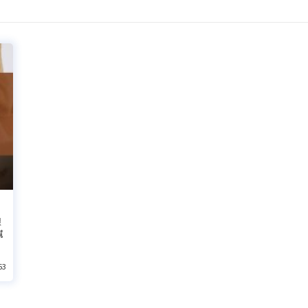
很
幫
63