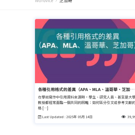
Wordvice
芝加哥
各種引用格式的差異（APA、MLA、溫哥華、芝加
哥）
在學術寫作中引用資料來源時，學生、研究人員、甚至是大
教授都經常面臨一個共同的困難：如何區分引文或參考文獻
格 […]
Last Updated : 2025年 05月 14日
39,9