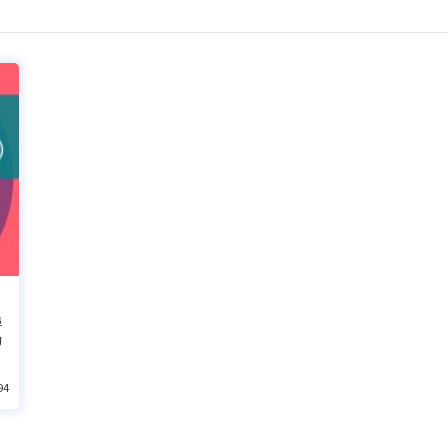
學
的
94