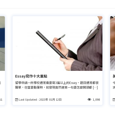
Essay寫作十大重點
組
留學申請一所學校通常需要寫3篇以上的Essay，題目通常都很
簡單，但當要動筆時，就發現竟然連第一句要怎麼開頭都 […]
求
Last Updated : 2023年 01月 12日
51
1,098