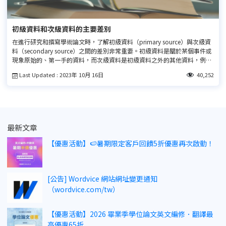
初級資料和次級資料的主要差別
在進行研究和撰寫學術論文時，了解初級資料（primary source）與次級資
料（secondary source）之間的差別非常重要。初級資料是關於某個事件或
現象原始的、第一手的資料，而次級資料是初級資料之外的其他資料，例如
分析或詮釋初級資料的書籍或文章。本文解釋並舉例說明初級資料與次級資
Last Updated : 2023年 10月 16日
40,252
料之間的差別，幫助讀者理解在學術論文中使用這兩種文獻的方法和重要
性。
最新文章
【優惠活動】🍉暑期限定客戶回饋5折優惠再次啟動！
[公告] Wordvice 網站網址變更通知
（wordvice.com/tw）
【優惠活動】2026 畢業季學位論文英文編修．翻譯最
高優惠65折